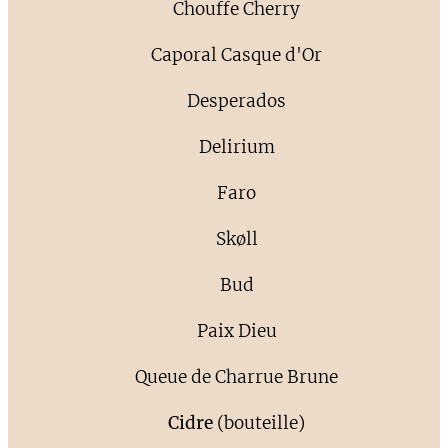
🍒 Chouffe Cherry
🏍️ Caporal Casque d'Or
🍋 Desperados
😈 Delirium
🍺 Faro
❄️ Skøll
🇺🇸 Bud
🌙 Paix Dieu
🐎 Queue de Charrue Brune
🍏
Cidre
(bouteille)