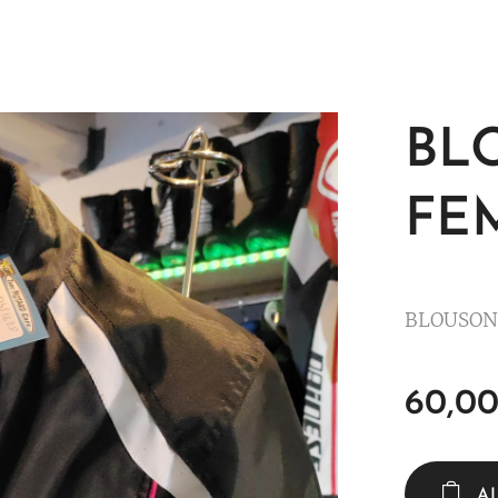
BL
FE
BLOUSON
60,0
A