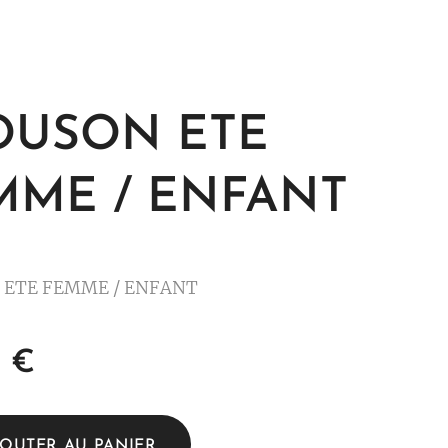
OUSON ETE
MME / ENFANT
 ETE FEMME / ENFANT
0
€
JOUTER AU PANIER