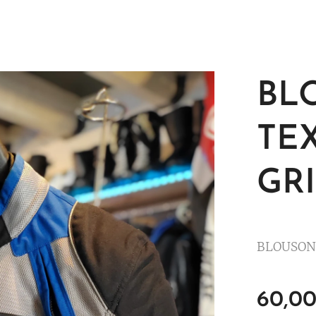
BL
TE
GR
BLOUSON 
60,0