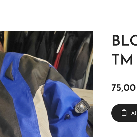
BL
TM 
75,00
A