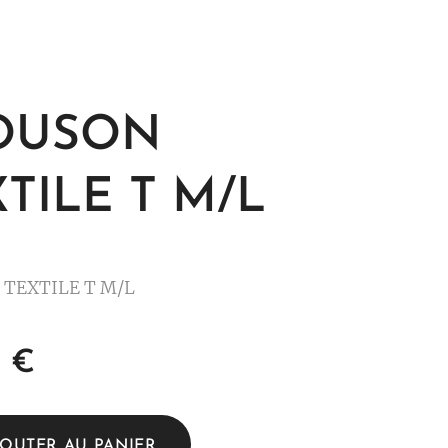
OUSON
TILE T M/L
TEXTILE T M/L
0
€
JOUTER AU PANIER