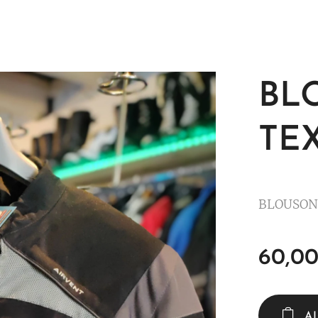
BL
TEX
BLOUSON 
60,0
A