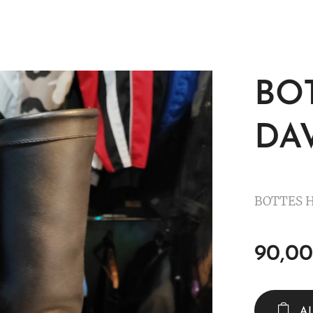
BO
DA
BOTTES 
90,00
A