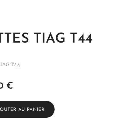
TES TIAG T44
IAG T44
0
€
JOUTER AU PANIER