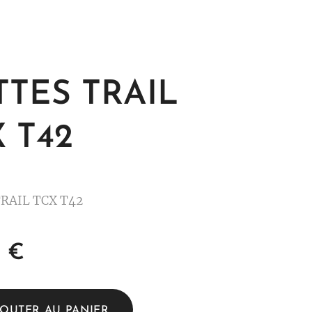
TTES TRAIL
 T42
RAIL TCX T42
0
€
JOUTER AU PANIER