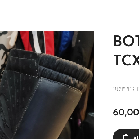
BO
TCX
BOTTES T
60,0
A