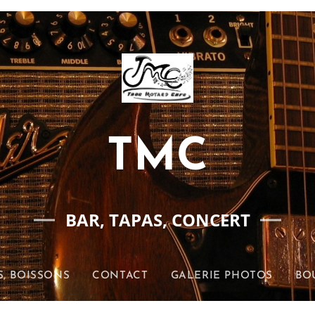
TMC
BAR, TAPAS, CONCERT
S, BOISSONS
CONTACT
GALERIE PHOTOS
BO
ITE TROC MOTARD CAFÉ
CGV
PLUS