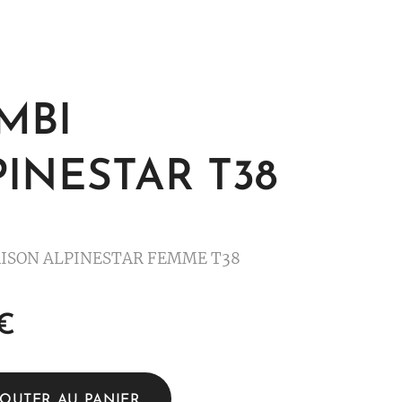
MBI
PINESTAR T38
ISON ALPINESTAR FEMME T38
€
JOUTER AU PANIER