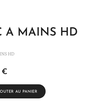
C A MAINS HD
INS HD
€
JOUTER AU PANIER