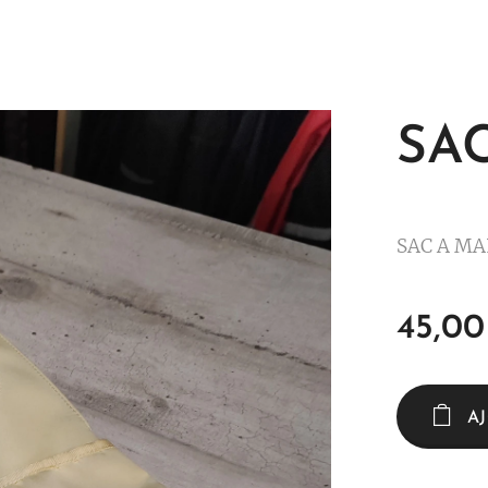
SA
SAC A MA
45,00
A